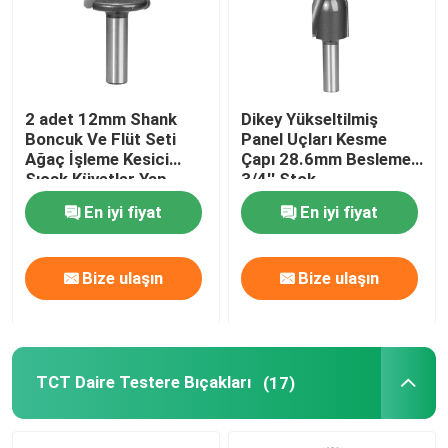
Fabrika turu
2 adet 12mm Shank
Dikey Yükseltilmiş
Kalite kontrol
Boncuk Ve Flüt Seti
Panel Uçları Kesme
Ağaç İşleme Kesici
Çapı 28.6mm Besleme
Sıcak Küvetler Yap
3/4'' Stok
Bize ulaşın
En iyi fiyat
En iyi fiyat
Teklif isteği
Bize ulaşın
Bize ulaşın
Düz Yönlendirici Bit
Profil Yönlendirici Bit
TCT Daire Testere Bıçakları
(17)
Ortak Yönlendirici Bit