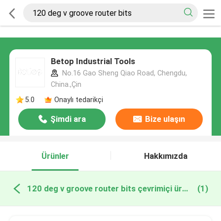
Betop Industrial Tools
No.16 Gao Sheng Qiao Road, Chengdu,
China.,Çin
5.0
Onaylı tedarikçi
Şimdi ara
Bize ulaşın
Ürünler
Hakkımızda
120 deg v groove router bits çevrimiçi üretim
(1)