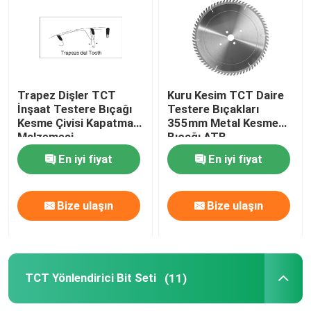
TCT Daire Testere Bıçakları
TCT Yönlendirici Bit Seti
Trapez Dişler TCT
Kuru Kesim TCT Daire
İnşaat Testere Bıçağı
Testere Bıçakları
Kesme Çivisi Kapatma
355mm Metal Kesme
HSS Yönlendirici Bit
Malzemesi
Bıçağı ATB
En iyi fiyat
En iyi fiyat
Karbür Ekleme Aletleri
Bize ulaşın
Bize ulaşın
CNC Oyma Ucu
Yekpare Karbür Spiral Kesiciler
TCT Yönlendirici Bit Seti
(11)
Sondaj Matkap Uçları