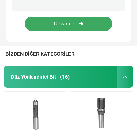
Yönlendirici Masa Makinesi İçin Geleneksel Ayak İki Tip Profil Yönlendirici Bit
Siyah Finish Tırnak Yönlendirici Bit 12mm Ağaç İşleme Betop Aletleri İçin Şaft
TCT Daire Testere Bıçakları
Çap 16mm Sıkıcı Matkap Uçları Laminat Ahşap Dübel Matkap Ucu
Kuru Kesim TCT Daire Testere Bıçakları 355mm Metal Kesme Bıçağı ATB
TCT Yönlendirici Bit Seti
BİZDEN DİĞER KATEGORİLER
HSS Yönlendirici Bit
Karbür Ekleme Aletleri
Düz Yönlendirici Bit
(16)
CNC Oyma Ucu
Yekpare Karbür Spiral Kesiciler
Sondaj Matkap Uçları