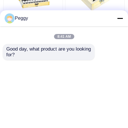
Peggy
Deluxe 24 adet TCT
Betop 3 Kanat Yuvası
Yönlendirici Bit Set
Kesici Freze Uçları, 7
Ağaç İşleme Yuvarlak
Adet Yerleştirme
8:41 AM
Köşe Yönlendirici Bit
Kesicili
En iyi fiyat
En iyi fiyat
Good day, what product are you looking 
for?
Bize ulaşın
Bize ulaşın
Daha fazla göster
Ana sayfa
Hakkımızda
Bize ulaşın
Desktop Site
Site Haritası
Privacy Policy