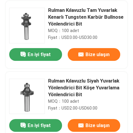
Rulman Kılavuzlu Tam Yuvarlak
Kenarlı Tungsten Karbür Bullnose
Yönlendirici Bit
MOQ：100 adet
Fiyat：USD3.00-USD30.00
En iyi fiyat
Bize ulaşın
Rulman Kılavuzlu Siyah Yuvarlak
Yönlendirici Bit Köşe Yuvarlama
Ana sayfa
Yönlendirici Bit
MOQ：100 adet
Fiyat：USD2.00-USD60.00
Ürünler
En iyi fiyat
Bize ulaşın
1/2" Şaft Çapı TCT Yarım Bullnose Yarıçap Bit Betop Tools
Hakkımızda