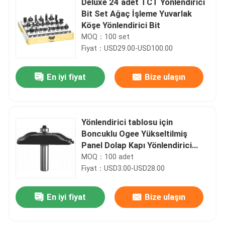
Deluxe 24 adet TCT Yönlendirici
Bit Set Ağaç İşleme Yuvarlak
Köşe Yönlendirici Bit
MOQ：100 set
Fiyat：USD29.00-USD100.00
En iyi fiyat
Bize ulaşın
Yönlendirici tablosu için
Boncuklu Ogee Yükseltilmiş
Panel Dolap Kapı Yönlendirici
Uçları
MOQ：100 adet
Fiyat：USD3.00-USD28.00
En iyi fiyat
Bize ulaşın