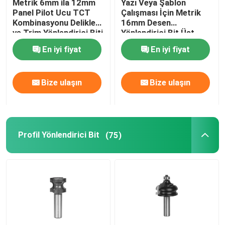
Metrik 6mm ila 12mm
Yazı Veya Şablon
Panel Pilot Ucu TCT
Çalışması İçin Metrik
Kombinasyonu Delikleri
16mm Desen
HSS Kademeli Matkap
ve Trim Yönlendirici Biti
Yönlendirici Bit Üst
Rulman
En iyi fiyat
En iyi fiyat
HSS Havşa
Bize ulaşın
Bize ulaşın
Halka Kesici
Karbür Uçlu Delik Testere
Profil Yönlendirici Bit
(75)
Delik Testere Çardak