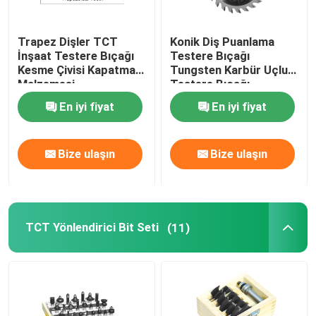
Trapez Dişler TCT
Konik Diş Puanlama
İnşaat Testere Bıçağı
Testere Bıçağı
Kesme Çivisi Kapatma
Tungsten Karbür Uçlu
Malzemesi
Testere Bıçağı
En iyi fiyat
En iyi fiyat
Bize ulaşın
Bize ulaşın
TCT Yönlendirici Bit Seti
(11)