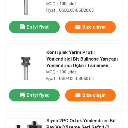
MOQ：100 adet
Fiyat：USD2.00-USD20.00
En iyi fiyat
Bize ulaşın
Kontrplak Yarım Profil
Yönlendirici Bit Bullnose Yarıçapı
Yönlendirici Uçları Tamamen
Yuvarlak Kenar
MOQ：100 adet
Fiyat：USD4.00-USD50.00
En iyi fiyat
Bize ulaşın
Siyah 2PC Ortak Yönlendirici Bit
Ray Ve Döşeme Seti Şaft 1/2