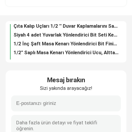
Çıta Kalıp Uçları 1/2 '' Duvar Kaplamalarını Sabitlemek İçin Şaft Profil Yönlendirici Bit
Siyah 4 adet Yuvarlak Yönlendirici Bit Seti Kenar Boncuk Yönlendirici Uçları 8mm Şaft
Fabrika turu
1/2 İnç Şaft Masa Kenarı Yönlendirici Bit Finish Tabla Kenarları
1/2" Saplı Masa Kenarı Yönlendirici Ucu, Alttan Yuvarlaka Dönüşlü
Kalite kontrol
Ahşap için Kumlama Çift Ogee Yönlendirici Bit Cnc Yönlendirici Uçları
TCT Fransız Barok Router Bit Cove Ve Boncuk Oluk Freze Kesici
Bize ulaşın
Betop 3 Kanat Yuvası Kesici Freze Uçları, 7 Adet Yerleştirme Kesicili
Imperial Classic Roman Ogee Freze Bit İç Kapı Freze Uçları
Teklif isteği
Tungsten Profil Yönlendirici Bit Mimari Kalıplama Yönlendirici Uçları
Mesaj bırakın
Shank 8mm 12 adet Yönlendirici Bit Seti Profesyonel Ağaç İşleme Yönlendirici Bit Seti
Sizi yakında arayacağız!
50mm-100mm OVL Plastik Kesme Freze Uçları Up Cut O Flüt End Mill
Düz Yönlendirici Bit
2 4 Flüt CNC Oyma Ucu Yüksek Son İşlem CNC Bilyalı Burun Bit Kesme Plastik
Betop Tools 160mm Testere Bıçağı Demirli Metal Kesme Bıçağı 20 Delik
Profil Yönlendirici Bit
Üç Flüt 12.7mm Shank Dia CNC Oyma Bit Karbür Spiral Upcut 3D Yönlendirici Bit
Çoklu Profil Freze Ucu Ağaç İşleme Dolabı Kapak Kenar Detayı Freze Ucu
Ortak Yönlendirici Bit