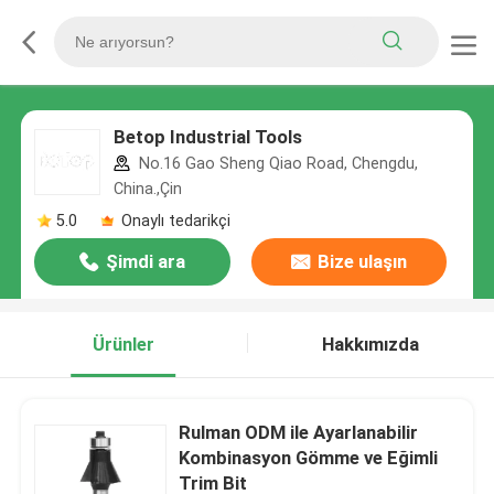
Betop Industrial Tools
No.16 Gao Sheng Qiao Road, Chengdu,
China.,Çin
5.0
Onaylı tedarikçi
Şimdi ara
Bize ulaşın
Ürünler
Hakkımızda
Rulman ODM ile Ayarlanabilir
Kombinasyon Gömme ve Eğimli
Trim Bit