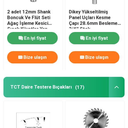
2 adet 12mm Shank
Dikey Yükseltilmiş
Boncuk Ve Flüt Seti
Panel Uçları Kesme
Ağaç İşleme Kesici
Çapı 28.6mm Besleme
Sıcak Küvetler Yap
3/4'' Stok
En iyi fiyat
En iyi fiyat
Bize ulaşın
Bize ulaşın
TCT Daire Testere Bıçakları
(17)