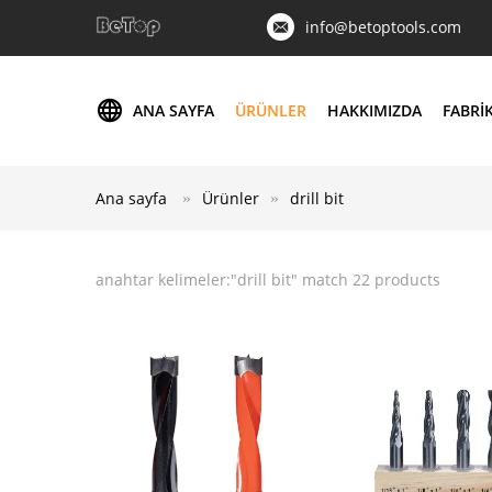
info@betoptools.com
ANA SAYFA
ÜRÜNLER
HAKKIMIZDA
FABRI
Ana sayfa
Ürünler
drill bit
anahtar kelimeler:"
drill bit
" match 22 products