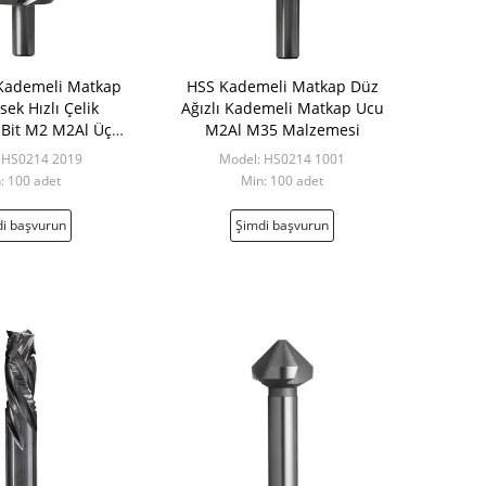
 Kademeli Matkap
HSS Kademeli Matkap Düz
ek Hızlı Çelik
Ağızlı Kademeli Matkap Ucu
Bit M2 M2Al Üç
M2Al M35 Malzemesi
iral Flüt
 HS0214 2019
Model: HS0214 1001
: 100 adet
Min: 100 adet
i başvurun
Şimdi başvurun