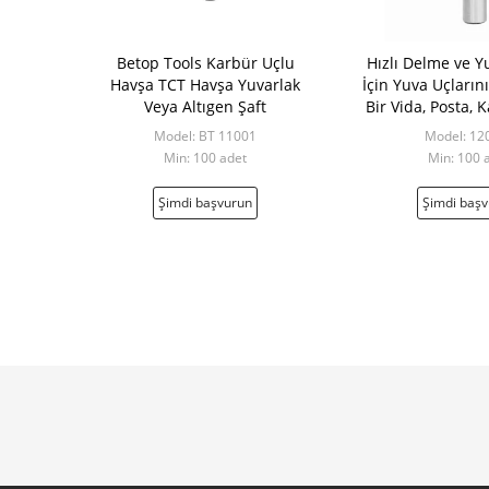
Betop Tools Karbür Uçlu
Hızlı Delme ve 
Havşa TCT Havşa Yuvarlak
İçin Yuva Uçların
Veya Altıgen Şaft
Bir Vida, Posta, 
Model: BT 11001
Model: 12
Min: 100 adet
Min: 100 
Şimdi başvurun
Şimdi baş