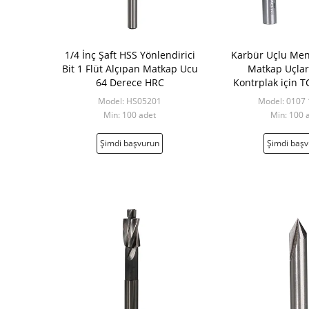
1/4 İnç Şaft HSS Yönlendirici
Karbür Uçlu Me
Bit 1 Flüt Alçıpan Matkap Ucu
Matkap Uçlar
64 Derece HRC
Kontrplak için 
Delme 
Model: HS05201
Model: 0107
Min: 100 adet
Min: 100 
Şimdi başvurun
Şimdi baş