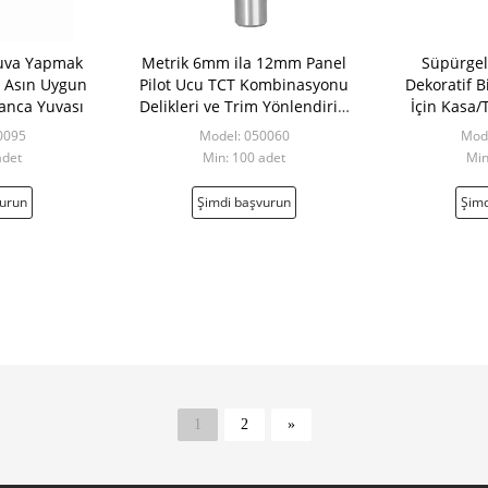
Yuva Yapmak
Metrik 6mm ila 12mm Panel
Süpürgel
ı Asın Uygun
Pilot Ucu TCT Kombinasyonu
Dekoratif 
Kanca Yuvası
Delikleri ve Trim Yönlendirici
İçin Kasa
Biti
0095
Model: 050060
Mode
adet
Min: 100 adet
Min
vurun
Şimdi başvurun
Şimd
1
2
»