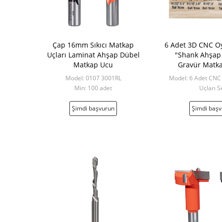
Çap 16mm Sıkıcı Matkap
6 Adet 3D CNC O
Uçları Laminat Ahşap Dübel
"Shank Ahşap
Matkap Ucu
Gravür Matka
Model: 0107 3001RL
Model: 6 Adet CN
Min: 100 adet
Uçları S
Min: 50 adet ila 
Şimdi başvurun
Şimdi baş