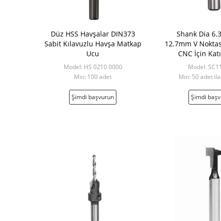
Düz HSS Havşalar DIN373
Shank Dia 6.
Sabit Kılavuzlu Havşa Matkap
12.7mm V Noktası
Ucu
CNC İçin Kat
Model: HS 0210 0000
Model: SC1
Min: 100 adet
Min: 50 adet il
Şimdi başvurun
Şimdi baş