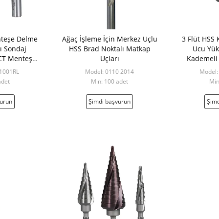
nteşe Delme
Ağaç İşleme İçin Merkez Uçlu
3 Flüt HSS
ı Sondaj
HSS Brad Noktalı Matkap
Ucu Yüks
TCT Menteşe
Uçları
Kademeli 
Ucu
Sp
 1001RL
Model: 0110 2014
Model:
adet
Min: 100 adet
Min
vurun
Şimdi başvurun
Şimd