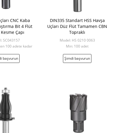
çları CNC Kaba
DIN335 Standart HSS Havşa
ıştırma Bit 4 Flüt
Uçları Düz ​​Flüt Tamamen CBN
ç Kesme Çapı
Topraklı
l: SC043157
Model: HS 0210 0063
ten 100 adete kadar
Min: 100 adet
i başvurun
Şimdi başvurun