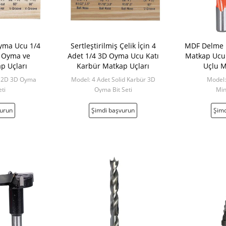
yma Ucu 1/4
Sertleştirilmiş Çelik İçin 4
MDF Delme i
 Oyma ve
Adet 1/4 3D Oyma Ucu Katı
Matkap Ucu
p Uçları
Karbür Matkap Uçları
Uçlu M
C 2D 3D Oyma
Model: 4 Adet Solid Karbür 3D
Model:
eti
Oyma Bit Seti
Min
100 adet MOQ
Min: 50 adet ila 100 adet
vurun
Şimdi başvurun
Şimd