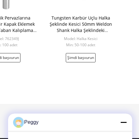
ik Pervazlarına
Tungsten Karbür Uçlu Halka
Bir Kapak Eklemek
Şeklinde Kesici 50mm Weldon
/Taban Kalıplama
Shank Halka Şeklindeki
Uçları
Çekirdek Kesici
l: 762349J
Model: Halka Kesici
: 100 adet
Min: 50-100 adet
i başvurun
Şimdi başvurun
Peggy