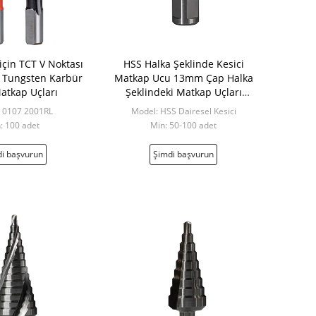
çin TCT V Noktası
HSS Halka Şeklinde Kesici
 Tungsten Karbür
Matkap Ucu 13mm Çap Halka
atkap Uçları
Şeklindeki Matkap Uçları
Çekirdek Matkap Ucu
 0107 2001RL
Model: HSS Dairesel Kesici
: 100 adet
Min: 50-100 adet
i başvurun
Şimdi başvurun