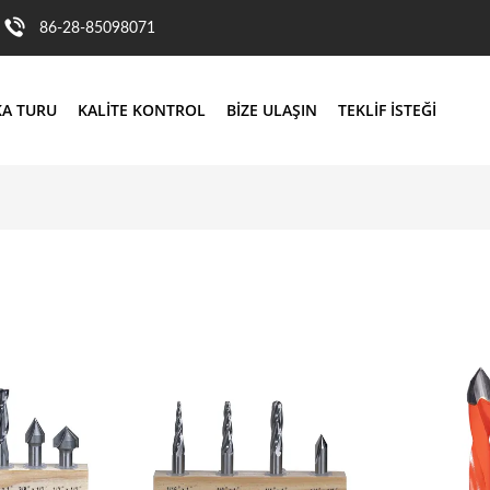
86-28-85098071
KA TURU
KALITE KONTROL
BIZE ULAŞIN
TEKLIF ISTEĞI