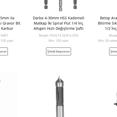
35mm ila
Darbe 4-30mm HSS Kademeli
Betop Ara
 Gravür Bit
Matkap İki Spiral Flüt 1/4 İnç
Bitirme Sık
ı Karbür
Altıgen Hızlı Değiştirme Şaftı
1/2 İn
10401
Model: HS0214 20/9-6.35Q
Mode
a 100 adet
Min: 100 adet
Min: 50 adet
vurun
Şimdi başvurun
Şimd