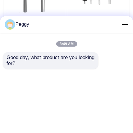
Tungsten Karbür 2
Siyah 4 adet Yuvarlak
Peggy
adet V Kenar Bantlama
Yönlendirici Bit Seti
Seti Kırpma Kenarı 1/2"
Kenar Boncuk
Şaft İçin
Yönlendirici Uçları 8mm
8:49 AM
Şaft
En iyi fiyat
En iyi fiyat
Good day, what product are you looking 
for?
Bize ulaşın
Bize ulaşın
Daha fazla göster
Ana sayfa
Hakkımızda
Bize ulaşın
Desktop Site
Site Haritası
Privacy Policy