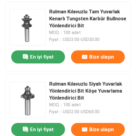
Rulman Kılavuzlu Tam Yuvarlak
Kenarlı Tungsten Karbür Bullnose
Yönlendirici Bit
MOQ：100 adet
Fiyat：USD3.00-USD30.00
En iyi fiyat
Bize ulaşın
Rulman Kılavuzlu Siyah Yuvarlak
Yönlendirici Bit Köşe Yuvarlama
Ana sayfa
Yönlendirici Bit
MOQ：100 adet
Fiyat：USD2.00-USD60.00
Ürünler
En iyi fiyat
Bize ulaşın
1/2" Şaft Çapı TCT Yarım Bullnose Yarıçap Bit Betop Tools
Hakkımızda