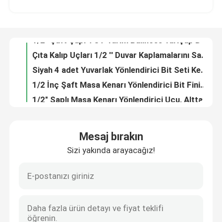
Çıta Kalıp Uçları 1/2 '' Duvar Kaplamalarını Sabitlemek İçin Şaft Profil Yönlendirici Bit
Siyah 4 adet Yuvarlak Yönlendirici Bit Seti Kenar Boncuk Yönlendirici Uçları 8mm Şaft
Fabrika turu
1/2 İnç Şaft Masa Kenarı Yönlendirici Bit Finish Tabla Kenarları
1/2" Saplı Masa Kenarı Yönlendirici Ucu, Alttan Yuvarlaka Dönüşlü
Kalite kontrol
Ahşap için Kumlama Çift Ogee Yönlendirici Bit Cnc Yönlendirici Uçları
TCT Fransız Barok Router Bit Cove Ve Boncuk Oluk Freze Kesici
Bize ulaşın
Betop 3 Kanat Yuvası Kesici Freze Uçları, 7 Adet Yerleştirme Kesicili
Imperial Classic Roman Ogee Freze Bit İç Kapı Freze Uçları
Teklif isteği
Tungsten Profil Yönlendirici Bit Mimari Kalıplama Yönlendirici Uçları
Mesaj bırakın
Shank 8mm 12 adet Yönlendirici Bit Seti Profesyonel Ağaç İşleme Yönlendirici Bit Seti
Sizi yakında arayacağız!
Düz Yönlendirici Bit
50mm-100mm OVL Plastik Kesme Freze Uçları Up Cut O Flüt End Mill
2 4 Flüt CNC Oyma Ucu Yüksek Son İşlem CNC Bilyalı Burun Bit Kesme Plastik
Betop Tools 160mm Testere Bıçağı Demirli Metal Kesme Bıçağı 20 Delik
Profil Yönlendirici Bit
Üç Flüt 12.7mm Shank Dia CNC Oyma Bit Karbür Spiral Upcut 3D Yönlendirici Bit
Çoklu Profil Freze Ucu Ağaç İşleme Dolabı Kapak Kenar Detayı Freze Ucu
Ortak Yönlendirici Bit