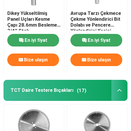
Dikey Yükseltilmiş
Avrupa Tarzı Çekmece
Panel Uçları Kesme
Çekme Yönlendirici Bit
Çapı 28.6mm Besleme
Dolabı ve Pencere
3/4'' Stok
Yönlendirici Kesici
En iyi fiyat
En iyi fiyat
Bize ulaşın
Bize ulaşın
TCT Daire Testere Bıçakları
(17)