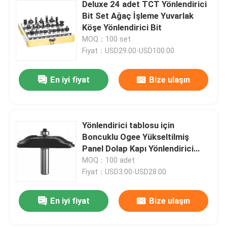
Deluxe 24 adet TCT Yönlendirici
Bit Set Ağaç İşleme Yuvarlak
Köşe Yönlendirici Bit
MOQ：100 set
Fiyat：USD29.00-USD100.00
En iyi fiyat
Bize ulaşın
Yönlendirici tablosu için
Boncuklu Ogee Yükseltilmiş
Panel Dolap Kapı Yönlendirici
Uçları
MOQ：100 adet
Fiyat：USD3.00-USD28.00
En iyi fiyat
Bize ulaşın