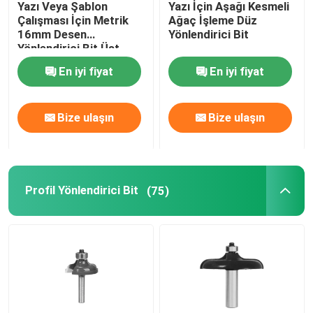
Yazı Veya Şablon
Yazı İçin Aşağı Kesmeli
Çalışması İçin Metrik
Ağaç İşleme Düz
HSS Kademeli Matkap
16mm Desen
Yönlendirici Bit
Yönlendirici Bit Üst
Rulman
En iyi fiyat
En iyi fiyat
HSS Havşa
Bize ulaşın
Bize ulaşın
Halka Kesici
Karbür Uçlu Delik Testere
Profil Yönlendirici Bit
(75)
Delik Testere Çardak