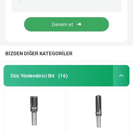
Yönlendirici Masa Makinesi İçin Geleneksel Ayak İki Tip Profil Yönlendirici Bit
Siyah Finish Tırnak Yönlendirici Bit 12mm Ağaç İşleme Betop Aletleri İçin Şaft
TCT Daire Testere Bıçakları
Çap 16mm Sıkıcı Matkap Uçları Laminat Ahşap Dübel Matkap Ucu
Kuru Kesim TCT Daire Testere Bıçakları 355mm Metal Kesme Bıçağı ATB
TCT Yönlendirici Bit Seti
HSS Yönlendirici Bit
BİZDEN DİĞER KATEGORİLER
Karbür Ekleme Aletleri
Düz Yönlendirici Bit
(16)
CNC Oyma Ucu
Yekpare Karbür Spiral Kesiciler
Sondaj Matkap Uçları