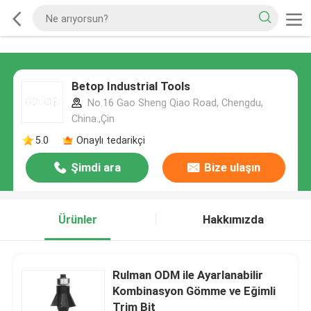
Betop Industrial Tools
No.16 Gao Sheng Qiao Road, Chengdu,
China.,Çin
5.0
Onaylı tedarikçi
Şimdi ara
Bize ulaşın
Ürünler
Hakkımızda
Rulman ODM ile Ayarlanabilir
Kombinasyon Gömme ve Eğimli
Trim Bit