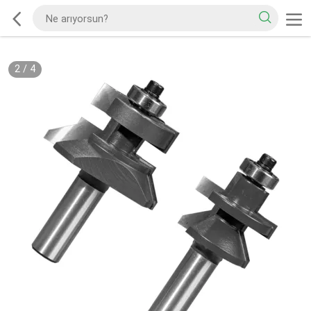
2
/
4