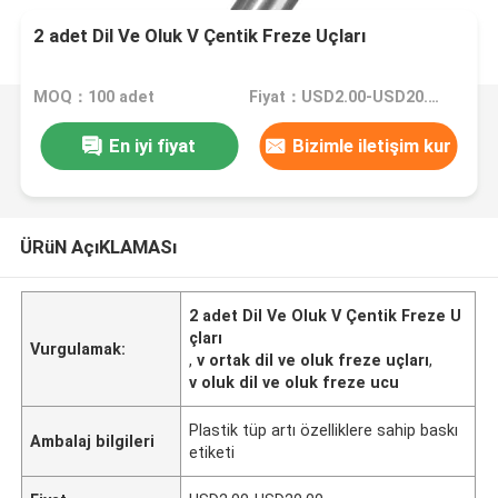
2 adet Dil Ve Oluk V Çentik Freze Uçları
MOQ：100 adet
Fiyat：USD2.00-USD20.00
En iyi fiyat
Bizimle iletişim kur
ÜRüN AçıKLAMASı
2 adet Dil Ve Oluk V Çentik Freze U
çları
Vurgulamak:
,
v ortak dil ve oluk freze uçları
,
v oluk dil ve oluk freze ucu
Plastik tüp artı özelliklere sahip baskı
Ambalaj bilgileri
etiketi