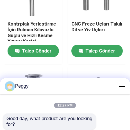
Fabrika turu
Kontrplak Yerleştirme
CNC Freze Uçları Takılı
İçin Rulman Kılavuzlu
Dil ve Yiv Uçları
Kalite kontrol
Güçlü ve Hızlı Kesme
Yuvası Kesici
Talep Gönder
Talep Gönder
Bize ulaşın
Teklif isteği
Peggy
Düz Yönlendirici Bit
11:27 PM
Profil Yönlendirici Bit
Good day, what product are you looking 
for?
Pencere Bits Şaftlı
Ucuz ve Daha Kaliteli
Ortak Yönlendirici Bit