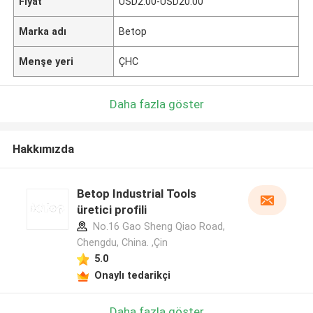
Fiyat
USD2.00-USD20.00
Marka adı
Betop
Menşe yeri
ÇHC
Daha fazla göster
Hakkımızda
Betop Industrial Tools
üretici profili
No.16 Gao Sheng Qiao Road,
Chengdu, China. ,Çin
5.0
Onaylı tedarikçi
Daha fazla göster