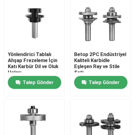
Yönlendirici Tablalı
Betop 2PC Endüstriyel
Ahşap Frezeleme İçin
Kaliteli Karbidle
Katı Karbür Dil ve Oluk
Eşleşen Ray ve Stile
Uçları
Seti
Talep Gönder
Talep Gönder
Ana sayfa
Ürünler
Hakkımızda