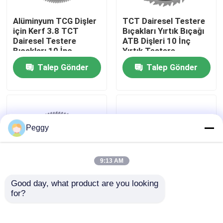
Alüminyum TCG Dişler
TCT Dairesel Testere
Fabrika turu
için Kerf 3.8 TCT
Bıçakları Yırtık Bıçağı
Dairesel Testere
ATB Dişleri 10 İnç
Bıçakları 10 İnç
Yırtık Testere
Kalite kontrol
Talep Gönder
Talep Gönder
Bize ulaşın
Teklif isteği
Peggy
Düz Yönlendirici Bit
9:13 AM
Good day, what product are you looking 
Profil Yönlendirici Bit
for?
Bore 30 TCT Daire
Trapez Dişler TCT
Testere Bıçakları 48
İnşaat Testere Bıçağı
Diş Alternatif Üst ​​
Kesme Çivisi Kapatma
Ortak Yönlendirici Bit