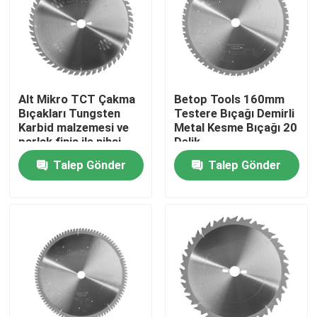
Alt Mikro TCT Çakma
Betop Tools 160mm
Bıçakları Tungsten
Testere Bıçağı Demirli
Karbid malzemesi ve
Metal Kesme Bıçağı 20
parlak finiş ile nihai
Delik
kesim çözümü
Talep Gönder
Talep Gönder
Ana sayfa
Ürünler
Hakkımızda