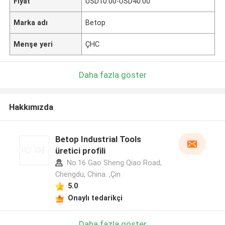
Fiyat
USD10.00-USD40.00
Marka adı
Betop
Menşe yeri
ÇHC
Daha fazla göster
Hakkımızda
Betop Industrial Tools
üretici profili
No.16 Gao Sheng Qiao Road,
Chengdu, China. ,Çin
5.0
Onaylı tedarikçi
Daha fazla göster