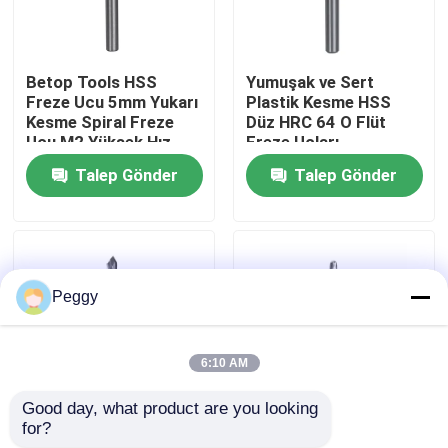
Fabrika turu
Betop Tools HSS
Yumuşak ve Sert
Freze Ucu 5mm Yukarı
Plastik Kesme HSS
Kalite kontrol
Kesme Spiral Freze
Düz HRC 64 O Flüt
Ucu M2 Yüksek Hız
Freze Uçları
Çeliği
Talep Gönder
Talep Gönder
Bize ulaşın
Teklif isteği
Peggy
Düz Yönlendirici Bit
6:10 AM
Profil Yönlendirici Bit
Good day, what product are you looking 
for?
TiN 1/2" Yüksek Hızlı
Alüminyum ve Plastik
Ortak Yönlendirici Bit