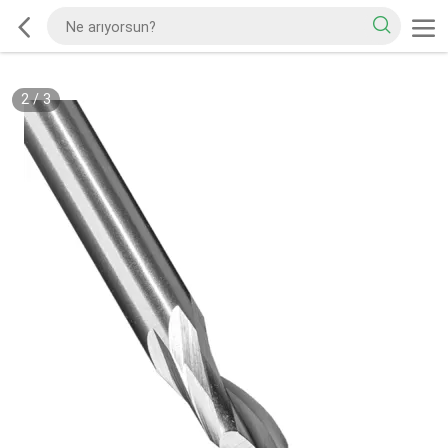
2
/
3