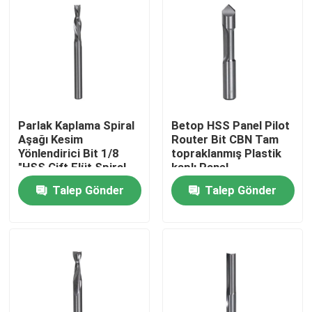
Parlak Kaplama Spiral
Betop HSS Panel Pilot
Aşağı Kesim
Router Bit CBN Tam
Yönlendirici Bit 1/8
topraklanmış Plastik
"HSS Çift Flüt Spiral
kaplı Panel
Bit
Talep Gönder
Talep Gönder
Ana sayfa
Ürünler
Hakkımızda