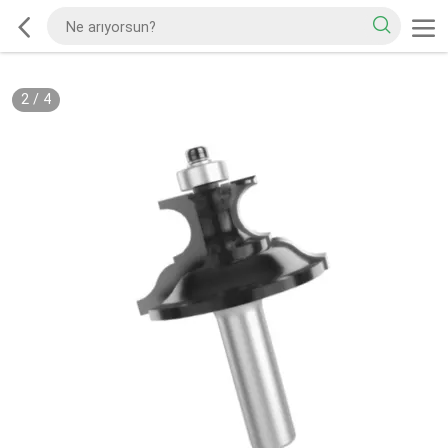
2
/
4