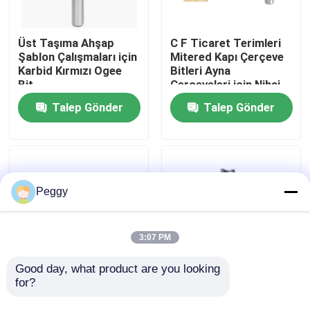
Fabrika turu
Üst Taşıma Ahşap
C F Ticaret Terimleri
Şablon Çalışmaları için
Mitered Kapı Çerçeve
Karbid Kırmızı Ogee
Bitleri Ayna
Kalite kontrol
Bit
Çerçeveleri için Nihai
Çözüm Taç Kalıpları
Talep Gönder
Talep Gönder
Sandalye Rayları ve
Daha Fazlası
Bize ulaşın
Teklif isteği
Peggy
Düz Yönlendirici Bit
3:07 PM
Profil Yönlendirici Bit
Good day, what product are you looking 
for?
Emperyal Boyutlu
Dekoratif kenar için
Mimarlık Kalıplama
Uzatılmış Klasik Oje
Ortak Yönlendirici Bit