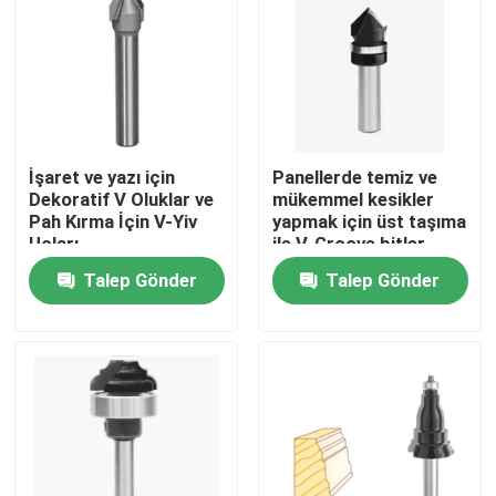
İşaret ve yazı için
Panellerde temiz ve
Dekoratif V Oluklar ve
mükemmel kesikler
Pah Kırma İçin V-Yiv
yapmak için üst taşıma
Uçları
ile V-Groove bitler
Talep Gönder
Talep Gönder
Ana sayfa
Ürünler
Hakkımızda