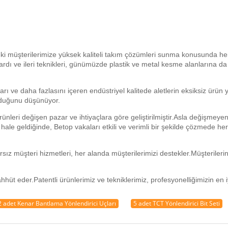
eki müşterilerimize yüksek kaliteli takım çözümleri sunma konusunda h
ardı ve ileri teknikleri, günümüzde plastik ve metal kesme alanlarına da
arı ve daha fazlasını içeren endüstriyel kalitede aletlerin eksiksiz ürün
lduğunu düşünüyor.
nleri değişen pazar ve ihtiyaçlara göre geliştirilmiştir.Asla değişmeyen
i hale geldiğinde, Betop vakaları etkili ve verimli bir şekilde çözmede her
sız müşteri hizmetleri, her alanda müşterilerimizi destekler.Müşterileri
ahhüt eder.Patentli ürünlerimiz ve tekniklerimiz, profesyonelliğimizin en i
2 adet Kenar Bantlama Yönlendirici Uçları
5 adet TCT Yönlendirici Bit Seti