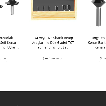
Yuvarlak
1/4 Veya 1/2 Shank Betop
Tungsten 
 Seti Kenar
Araçları ile Düz 6 adet TCT
Kenar Bant
rici Uçları
Yönlendirici Bit Seti
Kenarı 
ft
vurun
Şimdi başvurun
Şimd