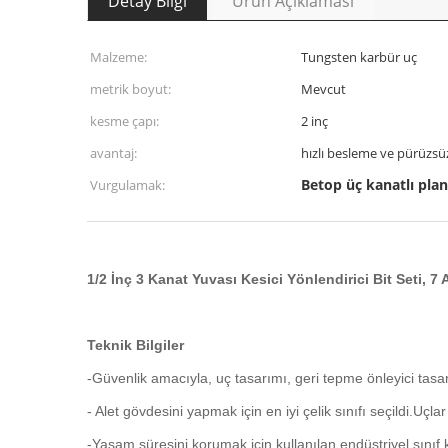
Detay Bilgi
Ürün Açıklaması
Malzeme:
Tungsten karbür uç
metrik boyut:
Mevcut
kesme çapı:
2 inç
avantaj:
hızlı besleme ve pürüzsü
Betop üç kanatlı plan
Vurgulamak:
1/2 İnç 3 Kanat Yuvası Kesici Yönlendirici Bit Seti, 7 
Teknik Bilgiler
-Güvenlik amacıyla, uç tasarımı, geri tepme önleyici ta
- Alet gövdesini yapmak için en iyi çelik sınıfı seçildi.Uçl
-Yaşam süresini korumak için kullanılan endüstriyel sınıf 