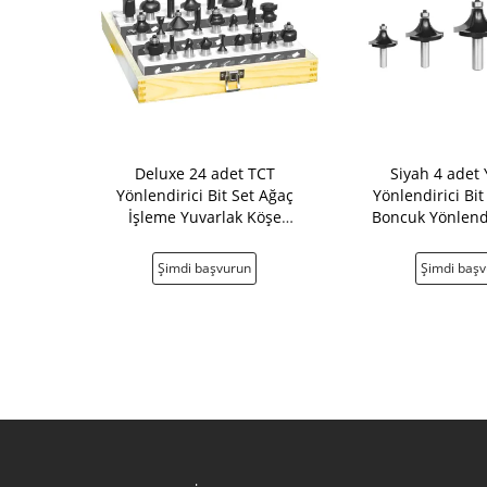
Yönlendirici
Deluxe 24 adet TCT
Siyah 4 adet 
eltilmiş Panel
Yönlendirici Bit Set Ağaç
Yönlendirici Bit
 Bit Seti
İşleme Yuvarlak Köşe
Boncuk Yönlendi
Yönlendirici Bit
8mm Şa
vurun
Şimdi başvurun
Şimdi baş