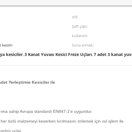
stil:
Şaft çapı:
kullanım:
z kesim
Sona ermek:
ya kesiciler
3 Kanat Yuvası Kesici Freze Uçları
7 adet 3 kanat yuva
,
,
Adet Yerleştirme Kesiciler ile
sarıma sahip Avrupa standardı EN847-1'e uygundur.
ar her türlü malzemeyi keserken kırılmasını önlemek için ısıl işlem ile.
karbür uçlar.