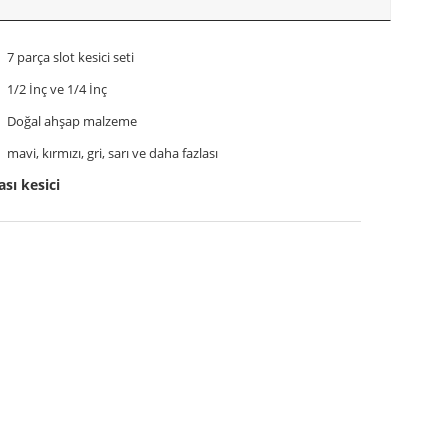
7 parça slot kesici seti
1/2 İnç ve 1/4 İnç
Doğal ahşap malzeme
mavi, kırmızı, gri, sarı ve daha fazlası
sı kesici