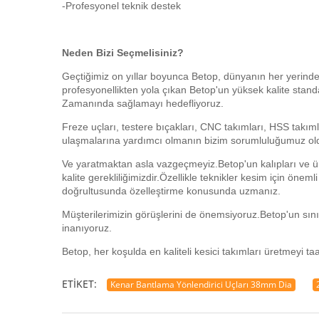
-Profesyonel teknik destek
Neden Bizi Seçmelisiniz?
Geçtiğimiz on yıllar boyunca Betop, dünyanın her yerind
profesyonellikten yola çıkan Betop'un yüksek kalite stand
Zamanında sağlamayı hedefliyoruz.
Freze uçları, testere bıçakları, CNC takımları, HSS takıml
ulaşmalarına yardımcı olmanın bizim sorumluluğumuz o
Ve yaratmaktan asla vazgeçmeyiz.Betop'un kalıpları ve ürü
kalite gerekliliğimizdir.Özellikle teknikler kesim için öneml
doğrultusunda özelleştirme konusunda uzmanız.
Müşterilerimizin görüşlerini de önemsiyoruz.Betop'un sınır
inanıyoruz.
Betop, her koşulda en kaliteli kesici takımları üretmeyi ta
ETIKET:
Kenar Bantlama Yönlendirici Uçları 38mm Dia