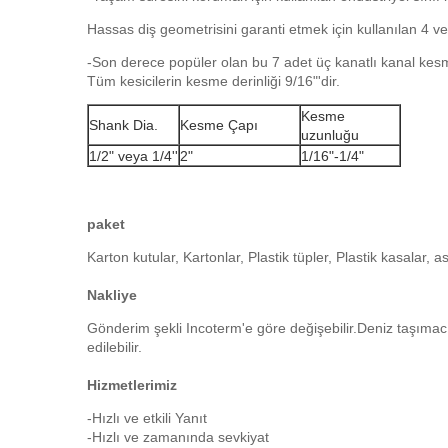
Hassas diş geometrisini garanti etmek için kullanılan 4 v
-Son derece popüler olan bu 7 adet üç kanatlı kanal kesme se
Tüm kesicilerin kesme derinliği 9/16"'dir.
Kesme
Shank Dia.
Kesme Çapı
uzunluğu
1/2" veya 1/4''
2"
1/16"-1/4"
paket
Karton kutular, Kartonlar, Plastik tüpler, Plastik kasalar, as
Nakliye
Gönderim şekli Incoterm'e göre değişebilir.Deniz taşımacı
edilebilir.
Hizmetlerimiz
-Hızlı ve etkili Yanıt
-Hızlı ve zamanında sevkiyat