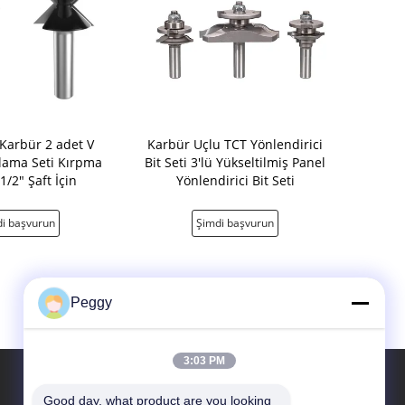
Karbür 2 adet V
Karbür Uçlu TCT Yönlendirici
Deluxe 
lama Seti Kırpma
Bit Seti 3'lü Yükseltilmiş Panel
Yönlendiri
1/2" Şaft İçin
Yönlendirici Bit Seti
İşleme Y
Yönle
i başvurun
Şimdi başvurun
Şimd
Peggy
3:03 PM
Good day, what product are you looking 