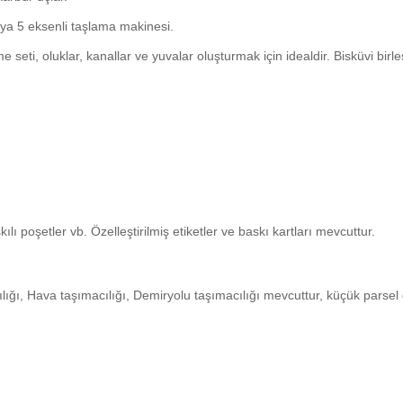
eya 5 eksenli taşlama makinesi.
ti, oluklar, kanallar ve yuvalar oluşturmak için idealdir. Bisküvi birleştir
kılı poşetler vb. Özelleştirilmiş etiketler ve baskı kartları mevcuttur.
lığı, Hava taşımacılığı, Demiryolu taşımacılığı mevcuttur, küçük parsel