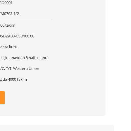
ISO9001
VM0702-1/2
100 takım
USD29.00-USD100.00
Tahta kutu
I için onaydan 8 hafta sonra
L/C, T/T, Western Union
Ayda 4000 takım