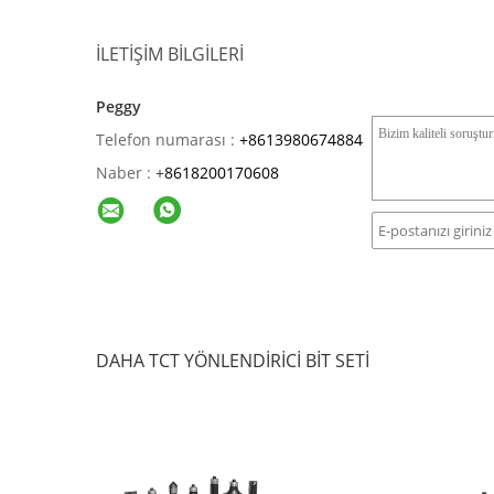
İLETIŞIM BILGILERI
Peggy
Telefon numarası :
+8613980674884
Naber :
+
8618200170608
DAHA TCT YÖNLENDIRICI BIT SETI