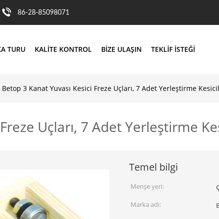
86-28-85098071
KA TURU
KALITE KONTROL
BIZE ULAŞIN
TEKLIF ISTEĞI
Betop 3 Kanat Yuvası Kesici Freze Uçları, 7 Adet Yerleştirme Kesicil
Freze Uçları, 7 Adet Yerleştirme Kes
Temel bilgi
Menşe yeri:
Marka adı: