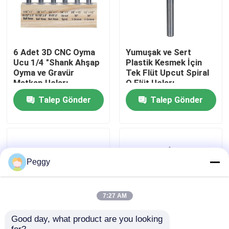
Fabrika turu
6 Adet 3D CNC Oyma
Yumuşak ve Sert
Kalite kontrol
Ucu 1/4 "Shank Ahşap
Plastik Kesmek İçin
Oyma ve Gravür
Tek Flüt Upcut Spiral
Matkap Uçları
O Flüt Uçları
Bize ulaşın
Talep Gönder
Talep Gönder
Teklif isteği
Düz Yönlendirici Bit
Peggy
Profil Yönlendirici Bit
7:27 AM
Good day, what product are you looking 
Ortak Yönlendirici Bit