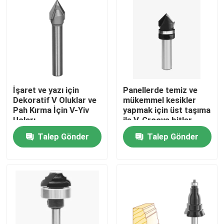
İşaret ve yazı için
Panellerde temiz ve
Dekoratif V Oluklar ve
mükemmel kesikler
Pah Kırma İçin V-Yiv
yapmak için üst taşıma
Uçları
ile V-Groove bitler
Talep Gönder
Talep Gönder
Ana sayfa
Ürünler
Hakkımızda