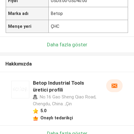
Fiyat
USD5.00-USD40.00
Marka adı
Betop
Menşe yeri
ÇHC
Daha fazla göster
Hakkımızda
Betop Industrial Tools
üretici profili
No.16 Gao Sheng Qiao Road,
Chengdu, China. ,Çin
5.0
Onaylı tedarikçi
Daha fazla göster