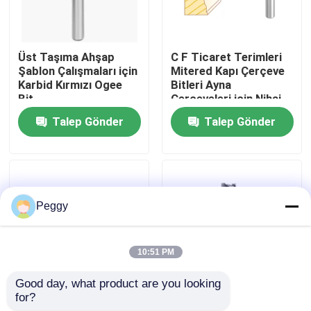
Fabrika turu
Üst Taşıma Ahşap
C F Ticaret Terimleri
Şablon Çalışmaları için
Mitered Kapı Çerçeve
Kalite kontrol
Karbid Kırmızı Ogee
Bitleri Ayna
Bit
Çerçeveleri için Nihai
Çözüm Taç Kalıpları
Talep Gönder
Talep Gönder
Sandalye Rayları ve
Bize ulaşın
Daha Fazlası
Teklif isteği
Peggy
Düz Yönlendirici Bit
10:51 PM
Profil Yönlendirici Bit
Good day, what product are you looking 
for?
Emperyal Boyutlu
Dekoratif kenar için
Ortak Yönlendirici Bit