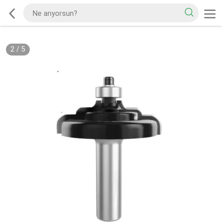
2
/
5