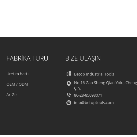
FABRIKA TURU
BIZE ULAŞIN
Üretim hattı
Betop Industrial Tools
No.16 Gao Sheng Qiao Yolu, Cheng
OEM / ODM
Çin.
Ar-Ge
86-28-85098071
info@betoptools.com