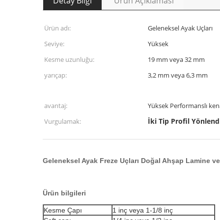
Detay Bilgi
Ürün Açıklaması
Ürün adı:
Geleneksel Ayak Uçları
Seviye:
Yüksek
Kesme uzunluğu:
19 mm veya 32 mm
yarıçap:
3,2 mm veya 6,3 mm
avantaj:
Yüksek Performanslı ken
İki Tip Profil Yönlendi
Vurgulamak:
Geleneksel Ayak Freze Uçları Doğal Ahşap Lamine ve
Ürün bilgileri
Kesme Çapı
1 inç veya 1-1/8 inç