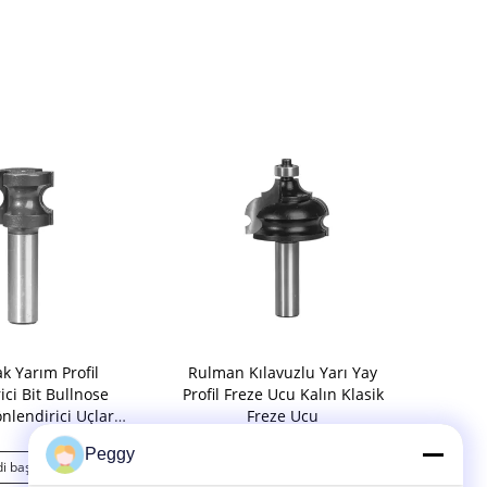
k Yarım Profil
Rulman Kılavuzlu Yarı Yay
Ogee Dolap K
ici Bit Bullnose
Profil Freze Ucu Kalın Klasik
Fre
nlendirici Uçları
Freze Ucu
Yuvarlak Kenar
Peggy
i başvurun
Şimdi başvurun
Şimd