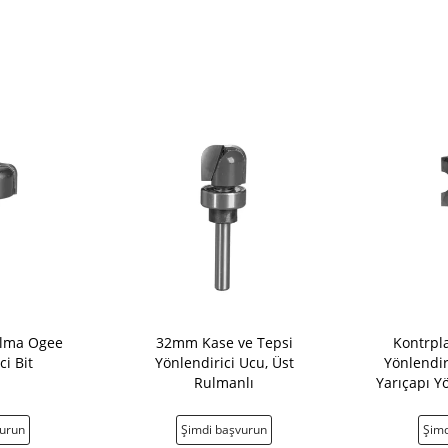
alma Ogee
32mm Kase ve Tepsi
Kontrpla
ci Bit
Yönlendirici Ucu, Üst
Yönlendir
Rulmanlı
Yarıçapı Yö
Tamamen 
vurun
Şimdi başvurun
Şimd