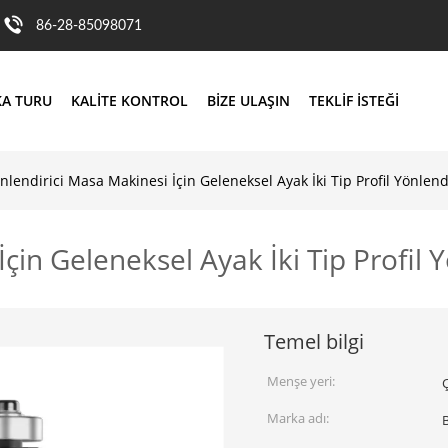
86-28-85098071
KA TURU
KALITE KONTROL
BIZE ULAŞIN
TEKLIF ISTEĞI
nlendirici Masa Makinesi İçin Geleneksel Ayak İki Tip Profil Yönlendi
çin Geleneksel Ayak İki Tip Profil Y
Temel bilgi
Menşe yeri:
Marka adı: