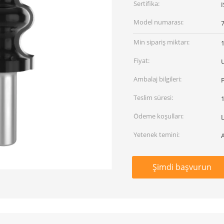
Sertifika:
Model numarası:
Min sipariş miktarı:
Fiyat:
Ambalaj bilgileri:
P
Teslim süresi:
Ödeme koşulları:
L
Yetenek temini:
Şimdi başvurun