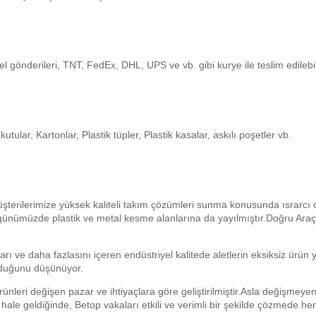
gönderileri, TNT, FedEx, DHL, UPS ve vb. gibi kurye ile teslim edilebil
utular, Kartonlar, Plastik tüpler, Plastik kasalar, askılı poşetler vb.
şterilerimize yüksek kaliteli takım çözümleri sunma konusunda ısrarcı
ri, günümüzde plastik ve metal kesme alanlarına da yayılmıştır.Doğru Ar
arı ve daha fazlasını içeren endüstriyel kalitede aletlerin eksiksiz ürün
lduğunu düşünüyor.
nleri değişen pazar ve ihtiyaçlara göre geliştirilmiştir.Asla değişmeyen
i hale geldiğinde, Betop vakaları etkili ve verimli bir şekilde çözmede her