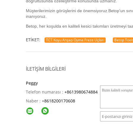
doğrultusunda özelleştirme konusunda uzmanız.
Müşterilerimizin görüşlerini de önemsiyoruz.Betop'un sınır
inanıyoruz.
Betop, her koşulda en kaliteli kesici takımları üretmeyi ta
ETIKET:
TCT Koyu Ahşap Oyma Freze Uçları
Betop Tool
İLETIŞIM BILGILERI
Peggy
Telefon numarası :
+8613980674884
Naber :
+
8618200170608