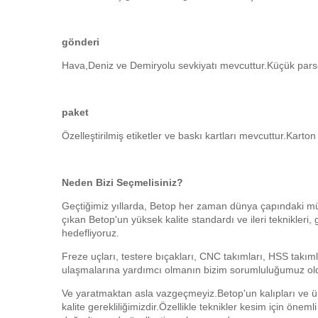
gönderi
Hava,
Deniz ve Demiryolu sevkiyatı mevcuttur.Küçük parsel 
paket
Özelleştirilmiş etiketler ve baskı kartları mevcuttur.Karton k
Neden Bizi Seçmelisiniz?
Geçtiğimiz yıllarda, Betop her zaman dünya çapındaki mü
çıkan Betop'un yüksek kalite standardı ve ileri teknikle
hedefliyoruz.
Freze uçları, testere bıçakları, CNC takımları, HSS takıml
ulaşmalarına yardımcı olmanın bizim sorumluluğumuz o
Ve yaratmaktan asla vazgeçmeyiz.Betop'un kalıpları ve ürü
kalite gerekliliğimizdir.Özellikle teknikler kesim için öneml