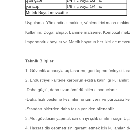
Şaft çapı
1/4 inç veya 1/2 inç
yarıçap
1/8 inç veya 1/4 inç
Metrik Boyut mevcuttur
Uygulama: Yönlendirici makine, yönlendirici masa makine
Kullanım: Doğal ahşap, Lamine malzeme, Kompozit mal
İmparatorluk boyutu ve Metrik boyutun her ikisi de mevcut
Teknik Bilgiler
1. Güvenlik amacıyla uç tasarımı, geri tepme önleyici t
2. Endüstriyel kalitede karbürün ekstra kalınlığı kullanılır:
-Daha güçlü, daha uzun ömürlü bitlerle sonuçlanır.
-Daha hızlı besleme kesimlerine izin verir ve pürüzsüz ke
-Standart bitlerden daha fazla yeniden bilenebilir.
3. Alet gövdesini yapmak için en iyi çelik sınıfını seçin.Uç
4. Hassas diş geometrisini garanti etmek için kullanılan 