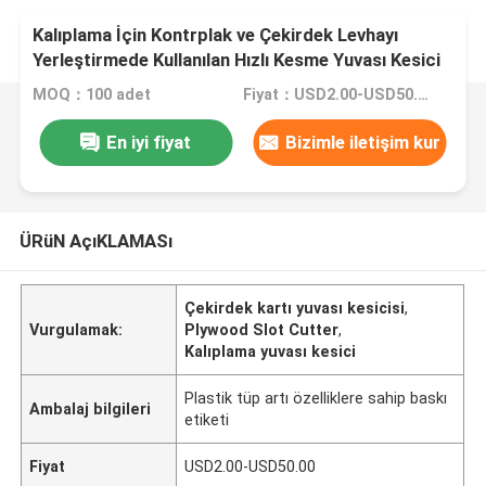
Kalıplama İçin Kontrplak ve Çekirdek Levhayı
Yerleştirmede Kullanılan Hızlı Kesme Yuvası Kesici
MOQ：100 adet
Fiyat：USD2.00-USD50.00
En iyi fiyat
Bizimle iletişim kur
ÜRüN AçıKLAMASı
Çekirdek kartı yuvası kesicisi
,
Vurgulamak:
Plywood Slot Cutter
,
Kalıplama yuvası kesici
Plastik tüp artı özelliklere sahip baskı
Ambalaj bilgileri
etiketi
Fiyat
USD2.00-USD50.00