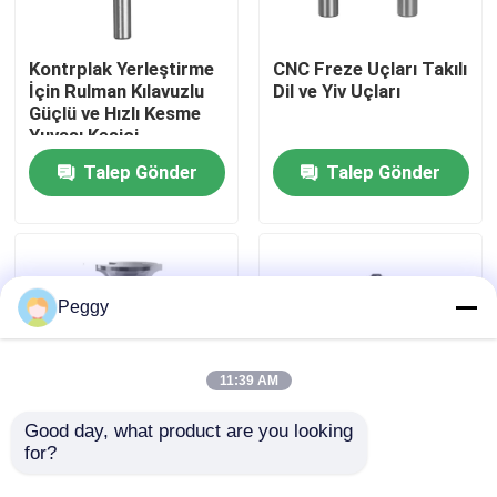
Fabrika turu
Kontrplak Yerleştirme
CNC Freze Uçları Takılı
İçin Rulman Kılavuzlu
Dil ve Yiv Uçları
Güçlü ve Hızlı Kesme
Kalite kontrol
Yuvası Kesici
Talep Gönder
Talep Gönder
Bize ulaşın
Teklif isteği
Peggy
Düz Yönlendirici Bit
11:39 AM
Profil Yönlendirici Bit
Good day, what product are you looking 
for?
Pencere Bits Şaftlı
Ucuz ve Daha Kaliteli
Kapı Dudak Freze
Freze Kesici Kutusu
Ortak Yönlendirici Bit