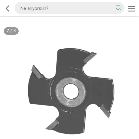
2
/
3