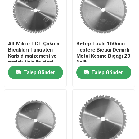
Alt Mikro TCT Çakma
Betop Tools 160mm
Bıçakları Tungsten
Testere Bıçağı Demirli
Karbid malzemesi ve
Metal Kesme Bıçağı 20
parlak finiş ile nihai
Delik
kesim çözümü
Talep Gönder
Talep Gönder
Ana sayfa
Ürünler
Hakkımızda