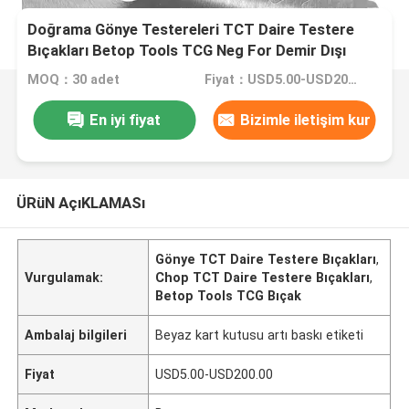
Doğrama Gönye Testereleri TCT Daire Testere
Bıçakları Betop Tools TCG Neg For Demir Dışı
Metaller
MOQ：30 adet
Fiyat：USD5.00-USD200.00
En iyi fiyat
Bizimle iletişim kur
ÜRüN AçıKLAMASı
Gönye TCT Daire Testere Bıçakları
,
Vurgulamak:
Chop TCT Daire Testere Bıçakları
,
Betop Tools TCG Bıçak
Ambalaj bilgileri
Beyaz kart kutusu artı baskı etiketi
Fiyat
USD5.00-USD200.00