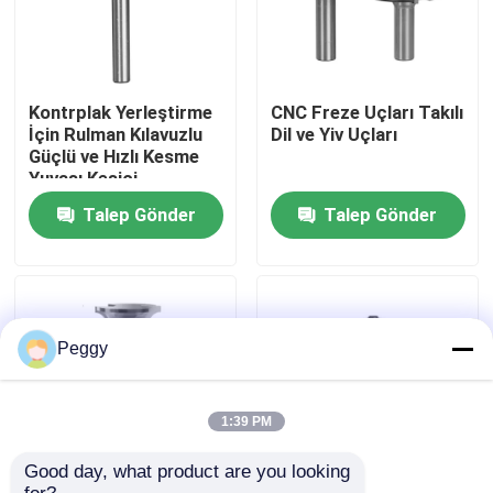
Fabrika turu
Kontrplak Yerleştirme
CNC Freze Uçları Takılı
Kalite kontrol
İçin Rulman Kılavuzlu
Dil ve Yiv Uçları
Güçlü ve Hızlı Kesme
Yuvası Kesici
Bize ulaşın
Talep Gönder
Talep Gönder
Teklif isteği
Düz Yönlendirici Bit
Peggy
Profil Yönlendirici Bit
1:39 PM
Good day, what product are you looking 
Ortak Yönlendirici Bit