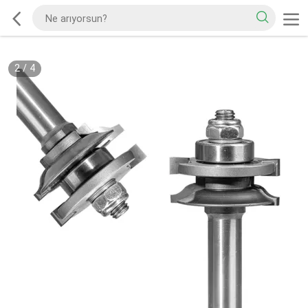
2
/
4