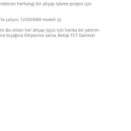
rektiren herhangi bir ahşap işleme projesi için
la çalışın, 122503060 modeli işi
ır.Bu onları her ahşap işçisi için harika bir yatırım
tere bıçağına ihtiyacınız varsa, Betop TCT Dairesel