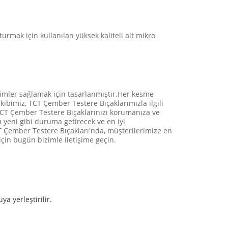
rmak için kullanılan yüksek kaliteli alt mikro
simler sağlamak için tasarlanmıştır.Her kesme
kibimiz, TCT Çember Testere Bıçaklarımızla ilgili
TCT Çember Testere Bıçaklarınızı korumanıza ve
 yeni gibi duruma getirecek ve en iyi
T Çember Testere Bıçakları'nda, müşterilerimize en
çin bugün bizimle iletişime geçin.
a yerleştirilir.