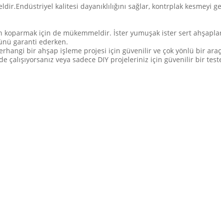
.Endüstriyel kalitesi dayanıklılığını sağlar, kontrplak kesmeyi ge
an koparmak için de mükemmeldir. İster yumuşak ister sert ahşaplar
ünü garanti ederken.
erhangi bir ahşap işleme projesi için güvenilir ve çok yönlü bir araçt
de çalışıyorsanız veya sadece DIY projeleriniz için güvenilir bir tes