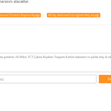
arasını alacaklar.
airesel Testere Kopma Bıçağı
40 diş alternatif üst eğimli bitiş bıçağı
İl