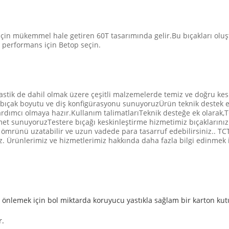
çin mükemmel hale getiren 60T tasarımında gelir.Bu bıçakları oluştu
 performans için Betop seçin.
plastik de dahil olmak üzere çeşitli malzemelerde temiz ve doğru ke
zi bıçak boyutu ve diş konfigürasyonu sunuyoruzÜrün teknik destek e
rdımcı olmaya hazır.Kullanım talimatlarıTeknik desteğe ek olarak,
met sunuyoruzTestere bıçağı keskinleştirme hizmetimiz bıçaklarınızı
 ömrünü uzatabilir ve uzun vadede para tasarruf edebilirsiniz.. TC
z. Ürünlerimiz ve hizmetlerimiz hakkında daha fazla bilgi edinmek i
 önlemek için bol miktarda koruyucu yastıkla sağlam bir karton kutuy
r.