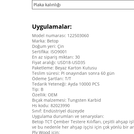
Plaka kalınlığı
Uygulamalar:
Model numarası: 122503060
Marka: Betop
Doğum yeri: Çin
Sertifika: ISO9001
En az sipariş miktarı: 30
Fiyat aralığı: USD18-USD35
Paketleme: Beyaz Karton Kutusu
Teslim süresi: PI onayından sonra 60 gün
Ödeme Şartları: T/T
Tedarik Yeteneği: Ayda 10000 PCS
Tip: B
Özellik: OEM
Bıçak malzemesi: Tungsten Karbid
Hs kodu: 82023990
Sınıf: Endüstriyel düzeyde
Uygulama durumları ve senaryoları:
Betop TCT Çember Testere Kılıfları, çeşitli ahşap
ve bu nedenle her ahşap işçisi için çok yönlü bir ar
Ply Wood için: