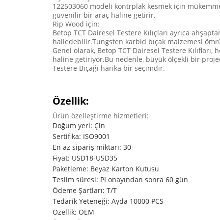
122503060 modeli kontrplak kesmek için mükemmeldir
güvenilir bir araç haline getirir.
Rip Wood için:
Betop TCT Dairesel Testere Kılıçları ayrıca ahşapt
halledebilir.Tungsten karbid bıçak malzemesi ömr
Genel olarak, Betop TCT Dairesel Testere Kılıfları, h
haline getiriyor.Bu nedenle, büyük ölçekli bir proje
Testere Bıçağı harika bir seçimdir.
Özellik:
Ürün özelleştirme hizmetleri:
Doğum yeri: Çin
Sertifika: ISO9001
En az sipariş miktarı: 30
Fiyat: USD18-USD35
Paketleme: Beyaz Karton Kutusu
Teslim süresi: PI onayından sonra 60 gün
Ödeme Şartları: T/T
Tedarik Yeteneği: Ayda 10000 PCS
Özellik: OEM