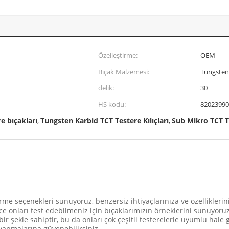
Özelleştirme:
OEM
Bıçak Malzemesi:
Tungsten
delik:
30
HS kodu:
82023990
re bıçakları
Tungsten Karbid TCT Testere Kılıçları
Sub Mikro TCT T
,
,
irme seçenekleri sunuyoruz, benzersiz ihtiyaçlarınıza ve özellikleri
 onları test edebilmeniz için bıçaklarımızın örneklerini sunuyoruz
bir şekle sahiptir, bu da onları çok çeşitli testerelerle uyumlu hale g
 yapmalarına güvenebilirsiniz.