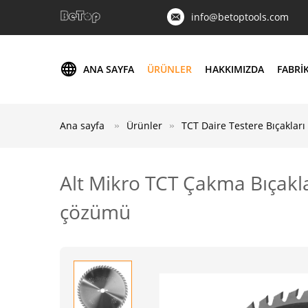
info@betoptools.com
ANA SAYFA
ÜRÜNLER
HAKKIMIZDA
FABRI
Ana sayfa
Ürünler
TCT Daire Testere Bıçakları
Alt Mikro TCT Çakma Bıçakla
çözümü