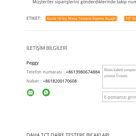
Müşteriler siparişlerini gönderdiklerinde takip num
ETIKET:
Konik 10 İnç Masa Testere Kopma Bıçağı
10" D
İLETIŞIM BILGILERI
Peggy
Telefon numarası :
+8613980674884
Naber :
+
8618200170608
DAHA TCT DAIRE TESTERE BIÇAKLARI