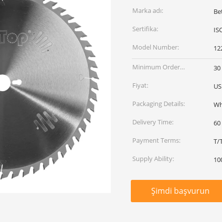
Marka adı:
Be
Sertifika:
IS
Model Number:
12
Minimum Order
30
Quantity:
Fiyat:
US
Packaging Details:
Wh
Delivery Time:
60
Payment Terms:
T/
Supply Ability:
10
Şimdi başvurun