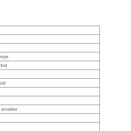
eviye
rbid
bid
e
örnekler