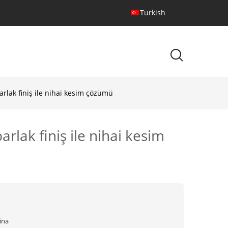
Turkish
rlak finiş ile nihai kesim çözümü
lak finiş ile nihai kesim
ina