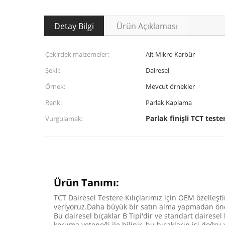
Detay Bilgi
Ürün Açıklaması
Çekirdek malzemeler:
Alt Mikro Karbür
Şekli:
Dairesel
Örnek:
Mevcut örnekler
Renk:
Parlak Kaplama
Parlak finişli TCT teste
Vurgulamak:
Ürün Tanımı:
TCT Dairesel Testere Kılıçlarımız için OEM özelleşt
veriyoruz.Daha büyük bir satın alma yapmadan önce
Bu dairesel bıçaklar B Tipi'dir ve standart dairesel 
koruma yeteneği ile bilinir, bu bıçakların işi doğru