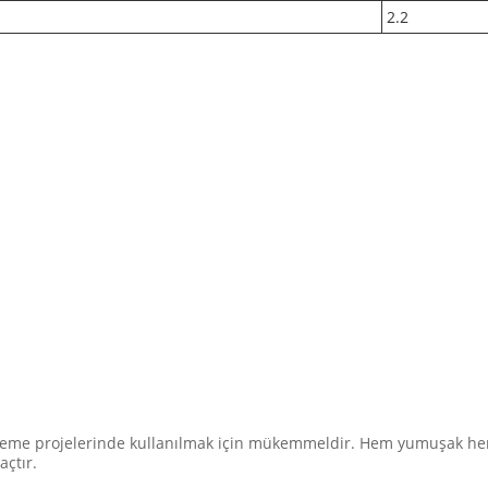
2.2
 işleme projelerinde kullanılmak için mükemmeldir. Hem yumuşak he
açtır.