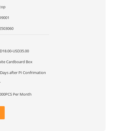
top
O9001
2503060
D18.00-USD35.00
ite Cardboard Box
 Days after PI Confrimation
T
000PCS Per Month