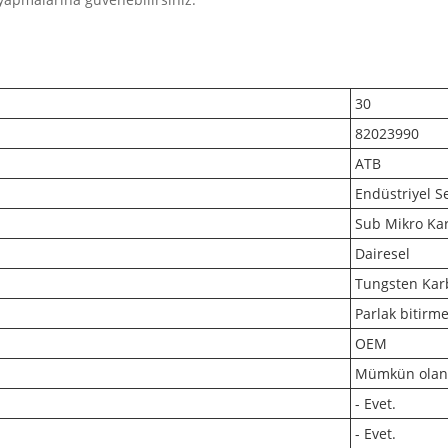
30
82023990
ATB
Endüstriyel S
Sub Mikro Ka
Dairesel
Tungsten Kar
Parlak bitirm
OEM
Mümkün olan 
- Evet.
- Evet.