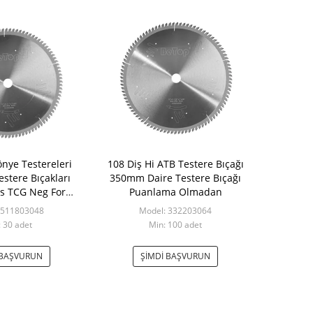
nye Testereleri
108 Diş Hi ATB Testere Bıçağı
estere Bıçakları
350mm Daire Testere Bıçağı
ls TCG Neg For
Puanlama Olmadan
ışı Metaller
 511803048
Model: 332203064
 30 adet
Min: 100 adet
 BAŞVURUN
ŞIMDI BAŞVURUN