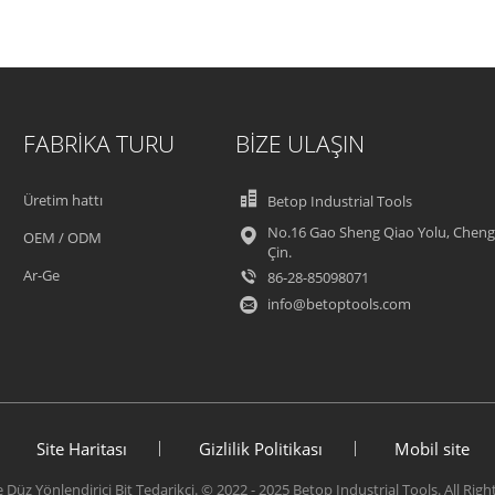
FABRIKA TURU
BIZE ULAŞIN
Üretim hattı
Betop Industrial Tools
No.16 Gao Sheng Qiao Yolu, Cheng
OEM / ODM
Çin.
Ar-Ge
86-28-85098071
info@betoptools.com
Site Haritası
Gizlilik Politikası
Mobil site
te Düz Yönlendirici Bit Tedarikçi. © 2022 - 2025 Betop Industrial Tools. All Rig