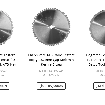
re Testere
Dia 500mm ATB Daire Testere
Doğrama Gö
ernatif Üst ​​
Bıçağı 25.4mm Çap Melamin
TCT Daire T
ak ATB-Neg
Kesme Bıçağı
Betop Too
Demir D
03024
Model: 121503024
Model:
det
Min: 100 adet
Min:
VURUN
ŞIMDI BAŞVURUN
ŞIMDI