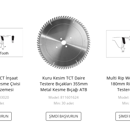
CT İnşaat
Kuru Kesim TCT Daire
Multi Rip Wo
esme Çivisi
Testere Bıçakları 355mm
180mm Rip
zemesi
Metal Kesme Bıçağı ATB
Tester
03020
Model: 811601624
Model:
det
Min: 30 adet
Min:
VURUN
ŞIMDI BAŞVURUN
ŞIMDI