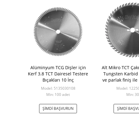
Alüminyum TCG Dişler için
Alt Mikro TCT Çak
Kerf 3.8 TCT Dairesel Testere
Tungsten Karbid
Bıçakları 10 İnç
ve parlak finiş il
çözüm
Model: 5135030108
Model: 1225
Min: 100 adet
Min: 30
ŞIMDI BAŞVURUN
ŞIMDI BAŞ