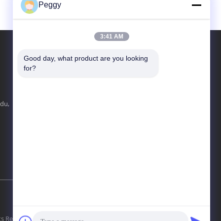
Peggy
3:41 AM
Good day, what product are you looking 
BIZI BULUN
for?
du,
Gönder
hts Reserved.