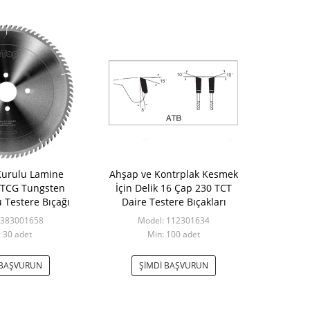
urulu Lamine
Ahşap ve Kontrplak Kesmek
n TCG Tungsten
İçin Delik 16 Çap 230 TCT
 Testere Bıçağı
Daire Testere Bıçakları
 383001658
Model: 112301634
 30 adet
Min: 100 adet
 BAŞVURUN
ŞIMDI BAŞVURUN