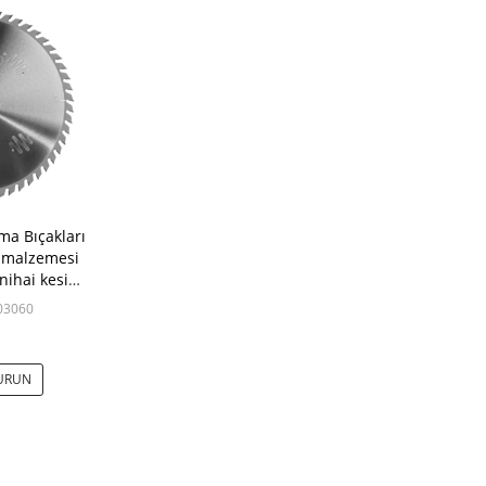
ma Bıçakları
 malzemesi
e nihai kesim
ü
03060
VURUN