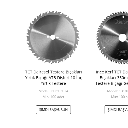
TCT Dairesel Testere Bıçakları
İnce Kerf TCT Da
Yırtık Bıçağı ATB Dişleri 10 İnç
Bıçakları 350
Yırtık Testere
Testere Bıçağı G
Model: 212503024
Model: 1318
Min: 100 adet
Min: 100 a
ŞIMDI BAŞVURUN
ŞIMDI BAŞ