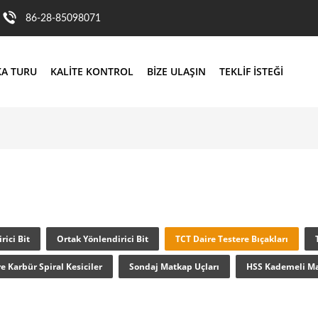
86-28-85098071
KA TURU
KALITE KONTROL
BIZE ULAŞIN
TEKLIF ISTEĞI
rici Bit
Ortak Yönlendirici Bit
TCT Daire Testere Bıçakları
e Karbür Spiral Kesiciler
Sondaj Matkap Uçları
HSS Kademeli M