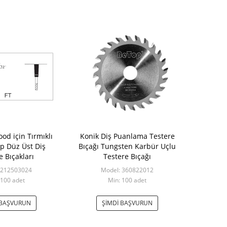
od için Tırmıklı
Konik Diş Puanlama Testere
 Düz Üst Diş
Bıçağı Tungsten Karbür Uçlu
e Bıçakları
Testere Bıçağı
 212503024
Model: 360822012
 100 adet
Min: 100 adet
 BAŞVURUN
ŞIMDI BAŞVURUN