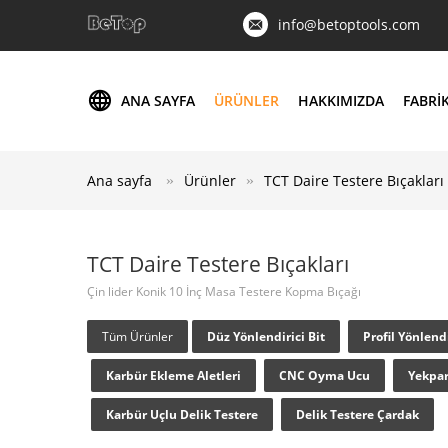
info@betoptools.com
ANA SAYFA
ÜRÜNLER
HAKKIMIZDA
FABRI
Ana sayfa
Ürünler
TCT Daire Testere Bıçakları
TCT Daire Testere Bıçakları
Çin lider Konik 10 İnç Masa Testere Kopma Bıçağı
Tüm Ürünler
Düz Yönlendirici Bit
Profil Yönlendi
Karbür Ekleme Aletleri
CNC Oyma Ucu
Yekpar
Karbür Uçlu Delik Testere
Delik Testere Çardak