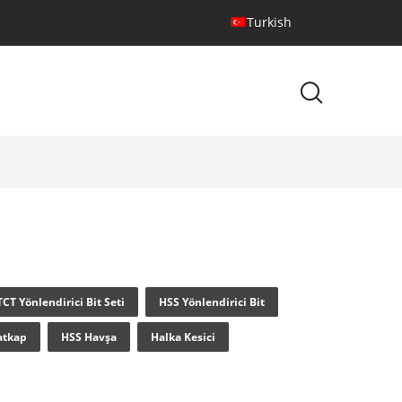
Turkish
TCT Yönlendirici Bit Seti
HSS Yönlendirici Bit
atkap
HSS Havşa
Halka Kesici