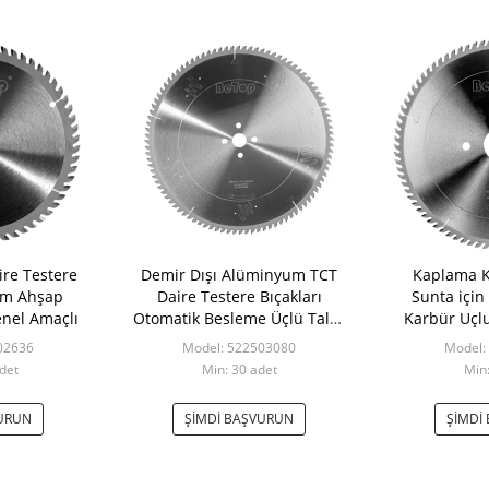
ire Testere
Demir Dışı Alüminyum TCT
Kaplama K
mm Ahşap
Daire Testere Bıçakları
Sunta içi
enel Amaçlı
Otomatik Besleme Üçlü Talaş
Karbür Uçlu
Öğütme Pos
02636
Model: 522503080
Model:
det
Min: 30 adet
Min:
VURUN
ŞIMDI BAŞVURUN
ŞIMDI